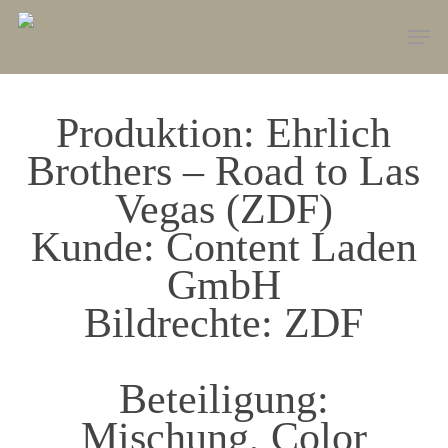
Skip
Men
to
main
content
Produktion: Ehrlich
Brothers – Road to Las
Vegas (ZDF)
Kunde: Content Laden
GmbH
Bildrechte: ZDF
Beteiligung:
Mischung, Color