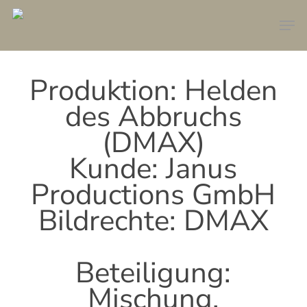
Skip
Men
to
main
content
Produktion: Helden
des Abbruchs
(DMAX)
Kunde: Janus
Productions GmbH
Bildrechte: DMAX
Beteiligung:
Mischung,