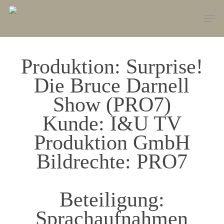
Skip
Men
to
main
content
Produktion: Surprise!
Die Bruce Darnell
Show (PRO7)
Kunde: I&U TV
Produktion GmbH
Bildrechte: PRO7
Beteiligung:
Sprachaufnahmen