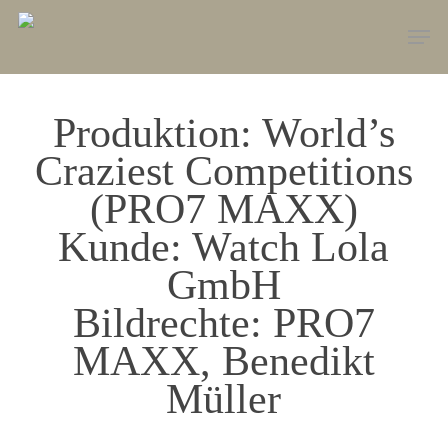
Skip
Men
to
main
content
Produktion: World’s
Craziest Competitions
(PRO7 MAXX)
Kunde: Watch Lola
GmbH
Bildrechte: PRO7
MAXX, Benedikt
Müller